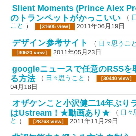
Slient Moments (Prince Alex Pr
のトランペットがかっこいい
（
こと
）
2011年06月19日
［31605 view］
デザイン参考サイト
（
日々思うこ
2011年05月23日
［30620 view］
googleニュースで任意のRSS
る方法
（
日々思うこと
）
［30440 view］
04月18日
オザケンこと小沢健二14年ぶり
はUstream！★動画あり★
（
日々
と
）
2011年11月29日
［28763 view］