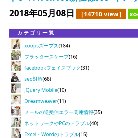
2018年05月08日
［14710 view］
x
カテゴリ一覧
xoopsズープス
(184)
フラッタースケープ
(16)
facebookフェイスブック
(31)
seo対策
(68)
jQuery Mobile
(10)
Dreamweaver
(11)
メールの送受信エラー関連情報
(35)
ネットワークやPCのトラブル
(40)
Excel・Wordのトラブル
(15)