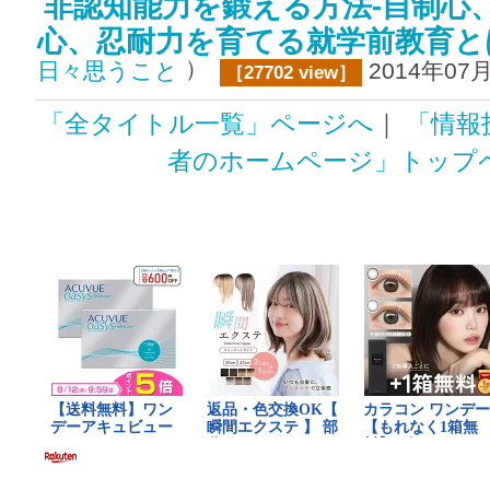
非認知能力を鍛える方法‐自制心
心、忍耐力を育てる就学前教育
）
日々思うこと
2014年07
［27702 view］
「全タイトル一覧」ページへ
｜
「情報
者のホームページ」トップ