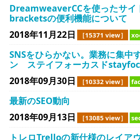
DreamweaverCCを使った
bracketsの便利機能について
2018年11月22日
［15371 view］
x
SNSをひらかない。業務に集中
ン ステイフォーカスドstayfoc
2018年09月30日
［10332 view］
f
最新のSEO動向
2018年09月13日
［13085 view］
s
トレロTrelloの新仕様のレイ