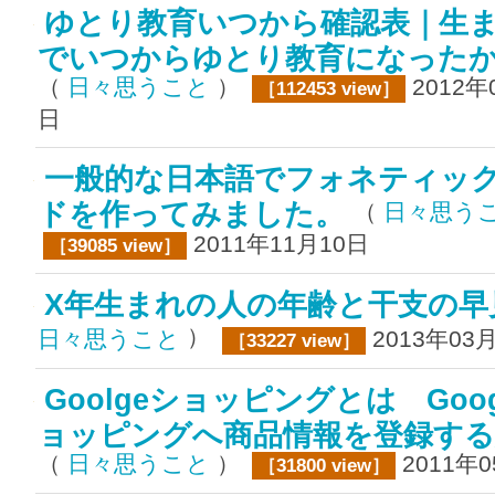
ゆとり教育いつから確認表｜生
でいつからゆとり教育になった
（
日々思うこと
）
2012年
［112453 view］
日
一般的な日本語でフォネティッ
ドを作ってみました。
（
日々思う
2011年11月10日
［39085 view］
X年生まれの人の年齢と干支の
）
日々思うこと
2013年03
［33227 view］
Goolgeショッピングとは Goog
ョッピングへ商品情報を登録する
（
日々思うこと
）
2011年
［31800 view］