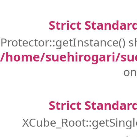
Strict Standar
Protector::getInstance() s
/home/suehirogari/su
on
Strict Standar
XCube_Root::getSingle