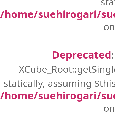
sta
/home/suehirogari/su
on
Deprecated
XCube_Root::getSingle
statically, assuming $thi
/home/suehirogari/su
on