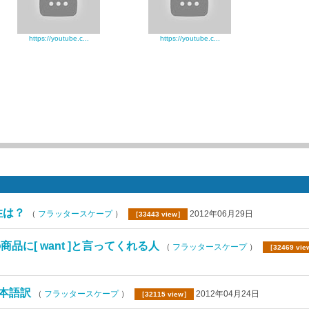
https://youtube.c...
https://youtube.c...
性は？
（
フラッタースケープ
）
2012年06月29日
［33443 view］
商品に[ want ]と言ってくれる人
（
フラッタースケープ
）
［32469 vi
日本語訳
（
フラッタースケープ
）
2012年04月24日
［32115 view］