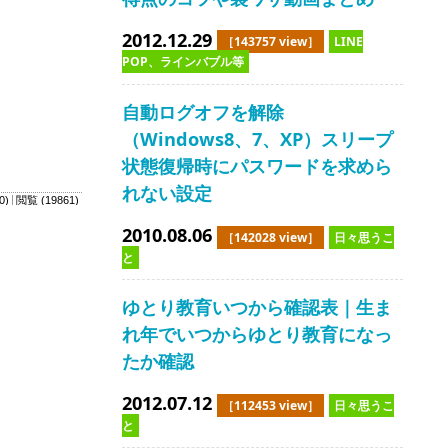
2012.12.29
［143757 view］
LINE
POP、ラインバブル等
自動ログオフを解除
（Windows8、7、XP）スリープ
状態復帰時にパスワードを求めら
れない設定
0)
閲覧 (19861)
2010.08.06
［142028 view］
日々思うこ
と
ゆとり教育いつから確認表｜生ま
れ年でいつからゆとり教育になっ
たか確認
2012.07.12
［112453 view］
日々思うこ
と