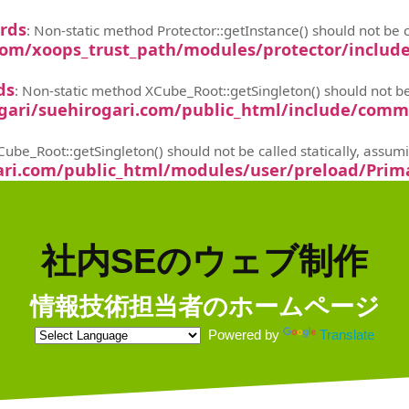
ards
: Non-static method Protector::getInstance() should not be ca
com/xoops_trust_path/modules/protector/includ
ds
: Non-static method XCube_Root::getSingleton() should not be c
gari/suehirogari.com/public_html/include/com
ube_Root::getSingleton() should not be called statically, assum
ri.com/public_html/modules/user/preload/Prima
社内SEのウェブ制作
情報技術担当者のホームページ
Powered by
Translate