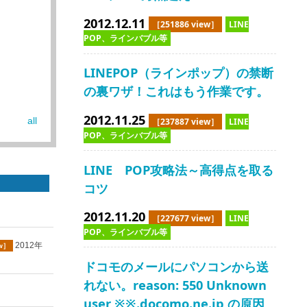
2012.12.11
［251886 view］
LINE
POP、ラインバブル等
LINEPOP（ラインポップ）の禁断
の裏ワザ！これはもう作業です。
2012.11.25
［237887 view］
LINE
all
POP、ラインバブル等
LINE POP攻略法～高得点を取る
コツ
2012.11.20
［227677 view］
LINE
POP、ラインバブル等
2012年
ew］
ドコモのメールにパソコンから送
れない。reason: 550 Unknown
user ※※.docomo.ne.jp の原因