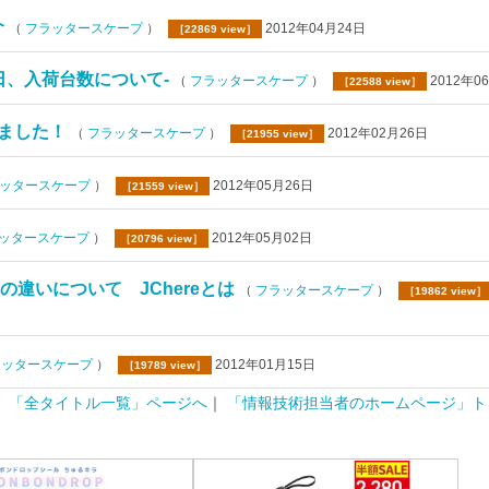
介
（
フラッタースケープ
）
2012年04月24日
［22869 view］
入荷日、入荷台数について-
（
フラッタースケープ
）
2012年0
［22588 view］
売れました！
（
フラッタースケープ
）
2012年02月26日
［21955 view］
ッタースケープ
）
2012年05月26日
［21559 view］
ッタースケープ
）
2012年05月02日
［20796 view］
ereの違いについて JChereとは
（
フラッタースケープ
）
［19862 view］
ッタースケープ
）
2012年01月15日
［19789 view］
「全タイトル一覧」ページへ
｜
「情報技術担当者のホームページ」ト