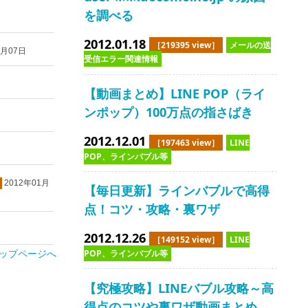
を調べる
2012.01.18
［219395 view］
メールの送
6月07日
受信エラー関連情報
【動画まとめ】LINE POP（ライ
ンポップ）100万点の指さばき
2012.12.01
［197463 view］
LINE
POP、ラインバブル等
2012年01月
【毎日更新】ラインバブルで高得
点！コツ・攻略・裏ワザ
2012.12.26
［149152 view］
LINE
POP、ラインバブル等
ップページへ
【究極攻略】LINEバブル攻略～高
得点のコツや裏ワザ動画まとめ