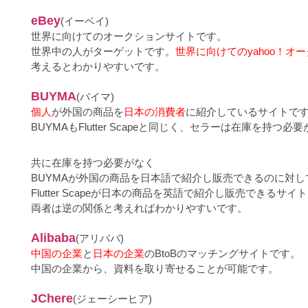
eBey
(イーベイ)
世界に向けてのオークションサイトです。
世界中の人がターゲットです。
世界に向けてのyahoo！オ
考えるとわかりやすいです。
BUYMA
(バイマ)
個人
が外国の商品を
日本の消費者
に紹介しているサイトで
BUYMAもFlutter Scapeと同じく、セラーは在庫を持つ
共に在庫を持つ必要がなく
BUYMAが外国の商品を日本語で紹介し販売できるのに対し
Flutter Scapeが日本の商品を英語で紹介し販売できるサイ
両者は逆の関係と考えればわかりやすいです。
Alibaba
(アリババ)
中国の企業
と
日本の企業
のBtoBのマッチングサイトです。
中国の企業から、資料を取り寄せることが可能です。
JChere
(ジェーシーヒア)