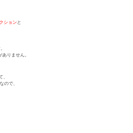
ークション
と
す。
必要がありません。
て、
トなので、