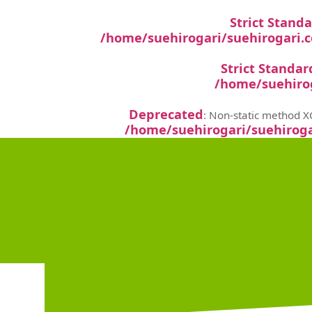
Strict Stand
/home/suehirogari/suehirogari.
Strict Standar
/home/suehiro
Deprecated
: Non-static method XC
/home/suehirogari/suehiroga