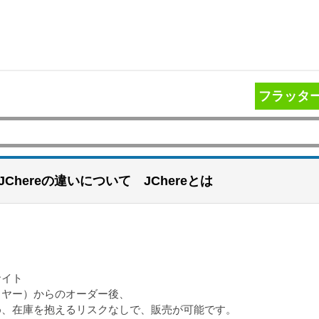
フラッタ
aとJChereの違いについて JChereとは
サイト
イヤー）からのオーダー後、
め、在庫を抱えるリスクなしで、販売が可能です。