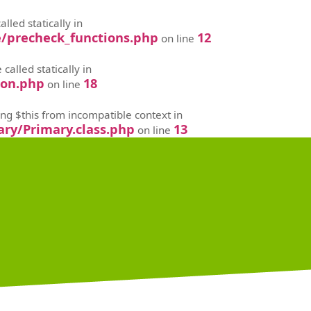
lled statically in
e/precheck_functions.php
12
on line
alled statically in
mon.php
18
on line
ing $this from incompatible context in
ry/Primary.class.php
13
on line